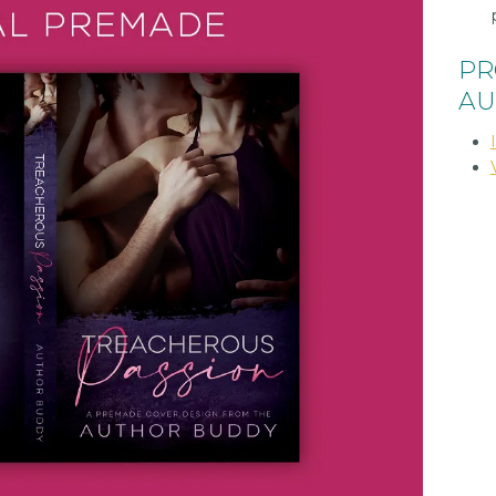
PR
AU