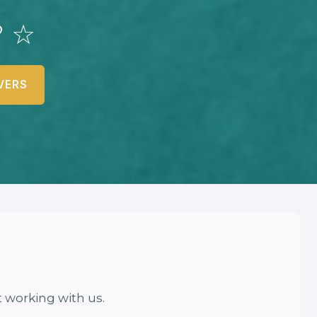
? ☆
VERS
 working with us.