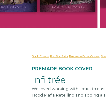
Book Covers
, 
Full Portfolio
, 
Premade Book Covers
, 
Pre
PREMADE BOOK COVER
Infiltrée
We loved working with Laura to cus
Hood Mafia Retelling and adding a s