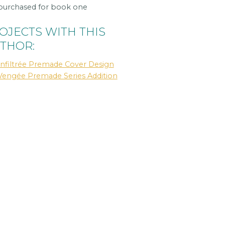
purchased for book one
OJECTS WITH THIS
THOR:
Infiltrée Premade Cover Design
Vengée Premade Series Addition