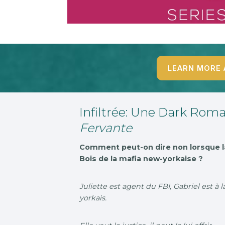
LEARN MORE 
Infiltrée: Une Dark Rom
Fervante
Comment peut-on dire non lorsque la
Bois de la mafia new-yorkaise ?
Juliette est agent du FBI, Gabriel est à
yorkais.