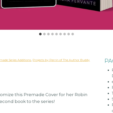
PA
made Series Additions
, 
Projects by Perrin of The Author Buddy
tomize this Premade Cover for her Robin
econd book to the series!