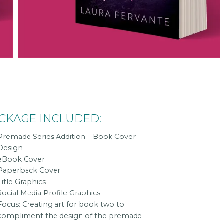
CKAGE INCLUDED:
Premade Series Addition – Book Cover
Design
eBook Cover
Paperback Cover
Title Graphics
Social Media Profile Graphics
Focus: Creating art for book two to
compliment the design of the premade